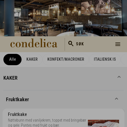
search
menu
SØK
Alle
KAKER
KONFEKT/MACRONER
ITALIENSK IS
KAKER
Fruktkaker
Fruktkake
Nøttebunn med vaniljekrem, toppet med bringebær
og gele. Pyntes med frukt og bær.