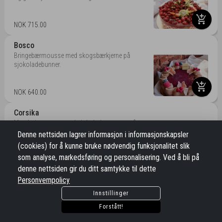
add_shopping_cart
NOK 715.00
Bosco
Bringebærmousse med skogsbærkjerne på
sjokoladebunner.
add_shopping_cart
NOK 640.00
Corsika
Mandarinmousse med sjokoladecremaux på
appelsinbunn
Denne nettsiden lagrer informasjon i informasjonskapsler
(cookies) for å kunne bruke nødvendig funksjonalitet slik
add_shopping_cart
som analyse, markedsføring og personalisering. Ved å bli på
NOK 678.00
denne nettsiden gir du ditt samtykke til dette
Pasjonella
Personvernpolicy
Frisk pasjonsfruktmousse med bringebærgelé og
Innstillinger
sjokoladebunner
Forstått!
add_shopping_cart