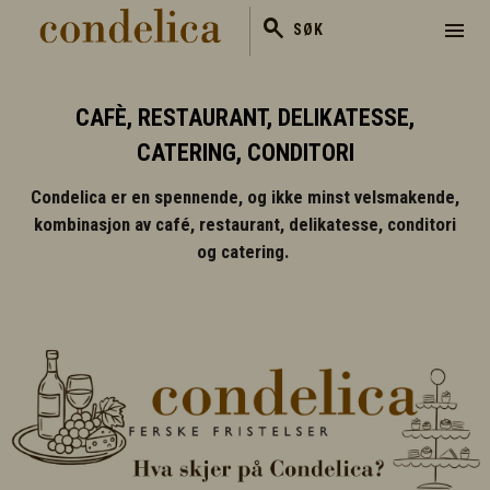
search
menu
SØK
CAFÈ, RESTAURANT, DELIKATESSE,
CATERING, CONDITORI
Condelica er en spennende, og ikke minst velsmakende,
kombinasjon av café, restaurant, delikatesse, conditori
og catering.